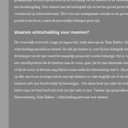
geraadpleegd worden, bijvoorbeeld bij de toewijzing van de kinderen of de vaststell
een bezoekregeling. Voor mannen kan dat bedreigend zijn en hen het gevoel geven da
voortdurend op achterstand staan. Dit is een zeer onaangename sensatie in een gevoe
periode in het leven, waarin de persoonlijke belangen groot zijn.
Waarom echtscheiding voor mannen?
Dit vrouwelijk overwicht vraagt om tegenwicht, vindt advocaat mr. Hans Bakker. Al
echtscheidingsspecialist en iemand die zelf gescheiden is, weet hij hoe belangrijk het
de belangen van de man vanuit het mannelijk perspectief worden behartigd. Het is 
niet vanzelfsprekend dat de kinderen naar de vrouw gaan, dat de man alimentatie moe
of dat de vrouw in het huis mag blijven wonen totdat de echtscheiding rond is. Hij ze
op alles om ervoor te zorgen dat de man zijn kinderen zo vaak mogelijk ziet of dat de
kinderen zelfs hun hoofdverblijf bij hem krijgen. Niet alleen heeft een vader het rec
kind te zien, het kind heeft ook recht om zijn vader te zien. Vandaar zijn gespecialise
dienstverlening: Hans Bakker – echtscheidingsadvocaat voor mannen.