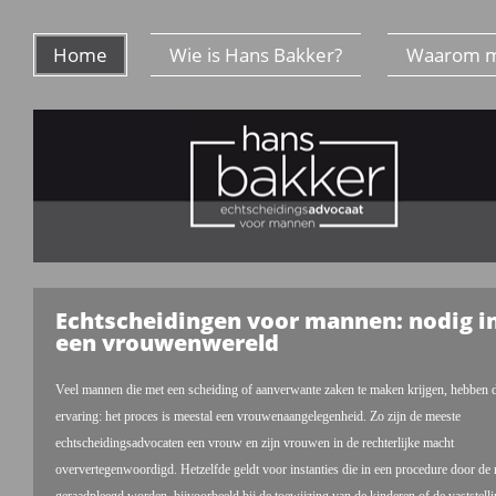
Home
Wie is Hans Bakker?
Waarom 
Echtscheidingen voor mannen: nodig i
een vrouwenwereld
Veel mannen die met een scheiding of aanverwante zaken te maken krijgen, hebben 
ervaring: het proces is meestal een vrouwenaangelegenheid. Zo zijn de meeste
echtscheidingsadvocaten een vrouw en zijn vrouwen in de rechterlijke macht
oververtegenwoordigd. Hetzelfde geldt voor instanties die in een procedure door de 